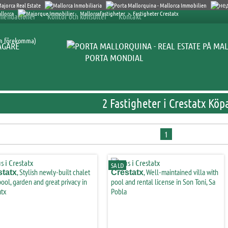
Mallorcafastigheter
>
Fastigheter Crestatx
mendationer
Kontor och konsulter
Kontakt
an förekomma)
ÄGARE
PORTA MONDIAL
2 Fastigheter i Crestatx Köp
1
SALD
, Stylish newly-built chalet
, Well-maintained villa with
statx
Crestatx
pool, garden and great privacy in
pool and rental license in Son Toni, Sa
atx
Pobla