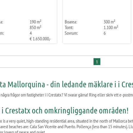
a:
190 m²
Boarea:
300 m²
850 m²
Tomt:
1.100 m²
um:
4
Sovrum:
6
€ 1.650.000,-
1
ta Mallorquina - din ledande mäklare i i Cre
några frågor om fastigheter i i Crestatx? Vi svarar gärna! Ring eller skriv ett e-pos
i Crestatx och omkringliggande områden!
x is a very quiet, high-standing residential area, situated in the north of Mallorca 
arest beaches are: Cala San Vicente and Puerto. Pollença (less than 15 minutes). Llu
for lovers of peace and quiet.