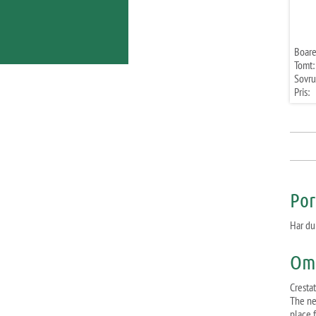
Boare
Tomt:
Sovr
Pris:
Por
Har du 
Om 
Crestat
The ne
place 