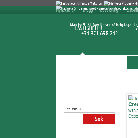
Nyhetsbrev
Blogg
Bevakning
Rekom
Mån-lör 9-18h (Avvikelser på helgdagar k
FASTIGHETER
+34 971 698 242
Sök fastigheter
Cre
with 
Crest