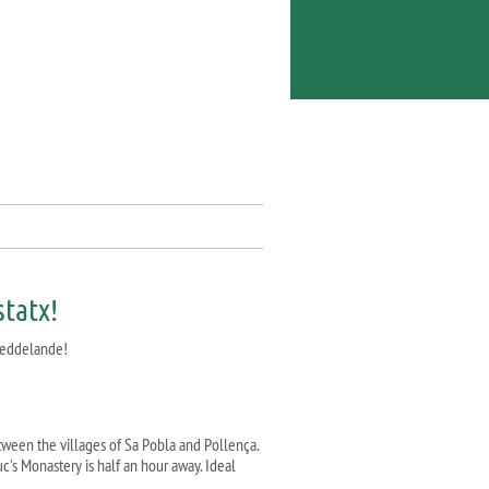
statx!
tmeddelande!
between the villages of Sa Pobla and Pollença.
c's Monastery is half an hour away. Ideal