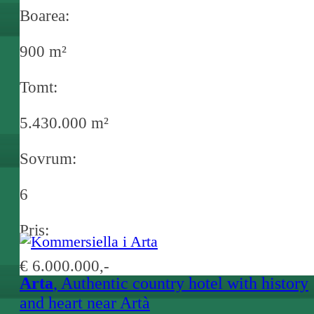
Boarea:
900 m²
Tomt:
5.430.000 m²
Sovrum:
6
Pris:
€ 6.000.000,-
Arta
, Authentic country hotel with history
and heart near Artà