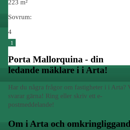
223 m²
Sovrum:
4
1
Porta Mallorquina - din
ledande mäklare i i Arta!
Har du några frågor om fastigheter i i Arta? 
svarar gärna! Ring eller skriv ett e-
postmeddelande!
Om i Arta och omkringliggan