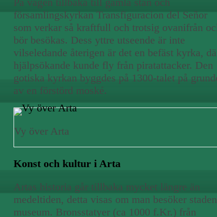
På vägen tillbaka till gamla stan och
församlingskyrkan Transfiguracion del Señor
som verkar så kraftfull och trotsig ovanifrån o
bör besökas. Dess yttre utseende är inte
vilseledande återigen är det en befäst kyrka, dä
hjälpsökande kunde fly från piratattacker. Den
gotiska kyrkan byggdes på 1300-talet på grund
av en förstörd moské.
Vy över Arta
Konst och kultur i Arta
Artas historia går tillbaka mycket längre än
medeltiden, detta visas om man besöker staden
museum. Bronsstatyer (ca 1000 f.Kr.) från