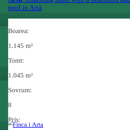
pool in Artà
Boarea:
1.145 m²
Tomt:
1.045 m²
Sovrum:
8
Pris: