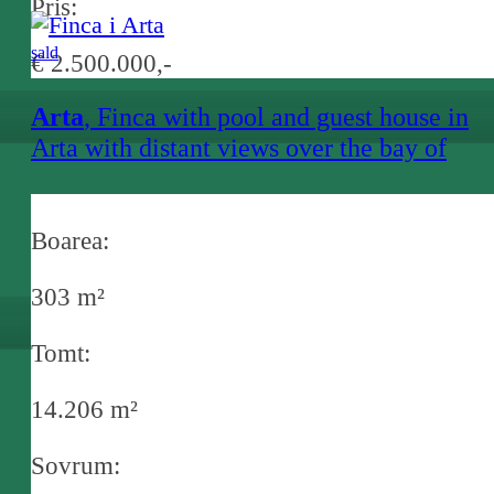
Pris:
sald
€ 2.500.000,-
Arta
, Finca with pool and guest house in
Arta with distant views over the bay of
Canyamel
Boarea:
303 m²
Tomt:
14.206 m²
Sovrum: