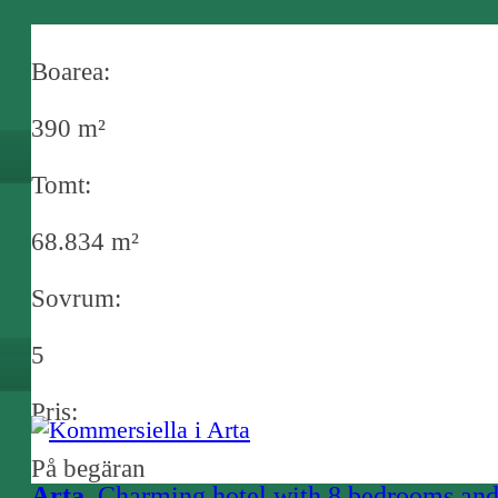
Boarea:
390 m²
Tomt:
68.834 m²
Sovrum:
5
Pris:
På begäran
Arta
, Charming hotel with 8 bedrooms an