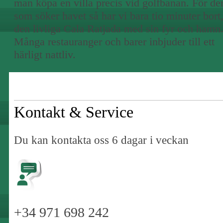
man köpa en villa precis vid golfbanan. För d
som söker havet så har vi bara tio minuter bort
den livliga Cala Ratjada med sin fyr och hamn
Många restauranger och barer inbjuder till ett
härligt nattliv.
Kontakt & Service
Du kan kontakta oss 6 dagar i veckan
+34 971 698 242