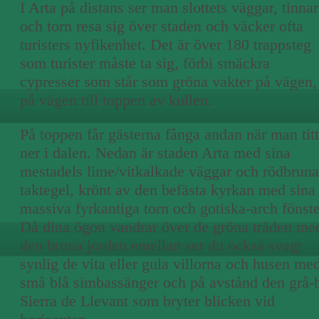
I Arta på distans ser man slottets väggar, tinnar
och torn resa sig över staden och väcker ofta
turisters nyfikenhet. Det är över 180 trappsteg
som turister måste ta sig, förbi smäckra
cypresser som står som gröna vakter på vägen,
på vägen till toppen av kullen.
På toppen får gästerna fånga andan när man titt
ner i dalen. Nedan är staden Arta med sina
mestadels lime/vitkalkade väggar och rödbruna
taktegel, krönt av den befästa kyrkan med sina
massiva fyrkantiga torn och gotiska-arch fönste
Då dina ögon vandrar över de gröna träden me
den bruna jorden emellan ser du också svagt
synlig de vita eller gula villorna och husen me
små blå simbassänger och på avstånd den grå-
Sierra de Llevant som bryter blicken vid