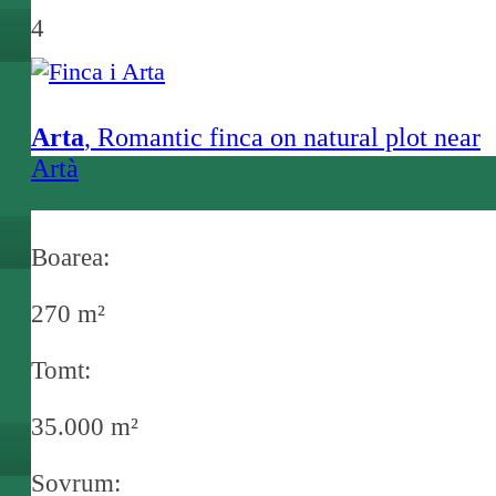
4
Arta
, Romantic finca on natural plot near
Artà
Boarea:
270 m²
Tomt:
35.000 m²
Sovrum: