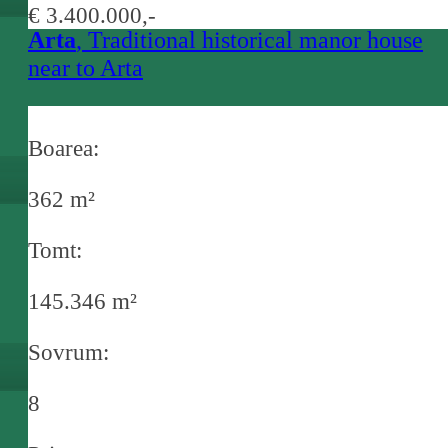
€ 3.400.000,-
Arta
, Traditional historical manor house
near to Arta
Boarea:
362 m²
Tomt:
145.346 m²
Sovrum:
8