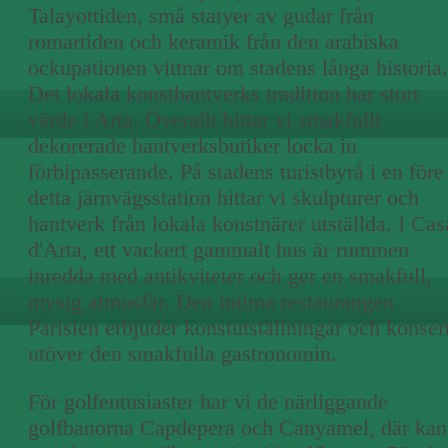
Talayottiden, små statyer av gudar från
romartiden och keramik från den arabiska
ockupationen vittnar om stadens långa historia.
Det lokala konsthantverks tradition har stort
värde i Arta. Överallt hittar vi smakfullt
dekorerade hantverksbutiker locka in
förbipasserande. På stadens turistbyrå i en före
detta järnvägsstation hittar vi skulpturer och
hantverk från lokala konstnärer utställda. I Cas
d'Arta, ett vackert gammalt hus är rummen
inredda med antikviteter och ger en smakfull,
mysig atmosfär. Den intima restaurangen
Parisien erbjuder konstutställningar och konser
utöver den smakfulla gastronomin.
För golfentusiaster har vi de närliggande
golfbanorna Capdepera och Canyamel, där kan