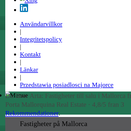
Användarvillkor
|
Integritetspolicy
|
Kontakt
|
Länkar
|
Przedstawia posiadlosci na Majorce
Du läser Arta: Fastigheter till salu i Mallorca f
Porta Mallorquina Real Estate ·
4,8
/5 fran
3
Rekommendationer
.
Fastigheter på Mallorca