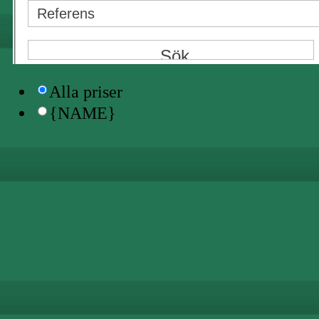
{NAME}
{NAME}
Alla priser
{NAME}