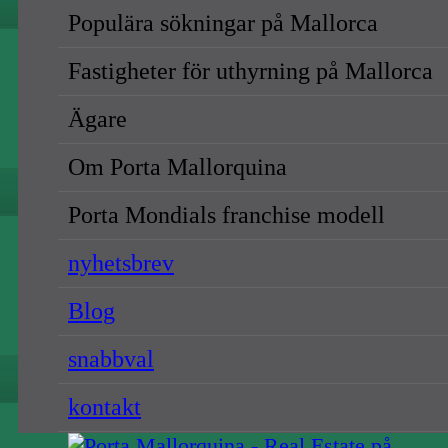
Populära sökningar på Mallorca
Försäljning
Långtidsuthyrning
Fastigheter för uthyrning på Mallorca
{NAME}
Ägare
Om Porta Mallorquina
Alla orter
{NAME}
Porta Mondials franchise modell
{NAME}
nyhetsbrev
Alla priser
Blog
{NAME}
snabbval
Försäljning
kontakt
Långtidsuthyrning