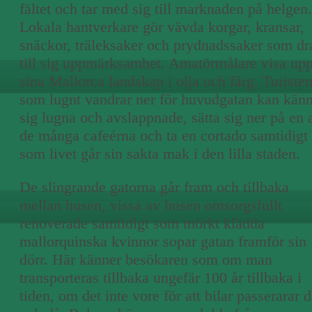
fältet och tar med sig till marknaden på helgen.
Lokala hantverkare gör vävda korgar, kransar,
snäckor, träleksaker och prydnadssaker som dr
till sig uppmärksamhet. Amatörmålare visa up
sina Mallorca landskap i olja och färg. Turiste
som lugnt vandrar ner för huvudgatan kan kän
sig lugna och avslappnade, sätta sig ner på en 
de många cafeérna och ta en cortado samtidigt
som livet går sin sakta mak i den lilla staden.
De slingrande gatorna går fram och tillbaka
mellan husen, vissa av husen omsorgsfullt
renoverade samtidigt som mörkt klädda
mallorquinska kvinnor sopar gatan framför sin
dörr. Här känner besökaren som om man
transporteras tillbaka ungefär 100 år tillbaka i
tiden, om det inte vore för att bilar passerarar 