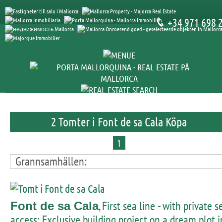
+34 971 698 
2 Tomter i Font de sa Cala Köpa
1
Grannsamhällen:
, First sea line - with private s
Font de sa Cala
access: Exclusive building project on a dream plot i