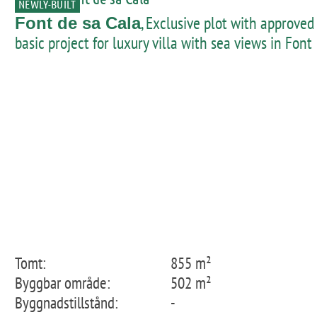
NEWLY-BUILT
, Exclusive plot with approved
Font de sa Cala
basic project for luxury villa with sea views in Font
de sa Cala
Tomt:
855 m²
Byggbar område:
502 m²
Byggnadstillstånd:
-